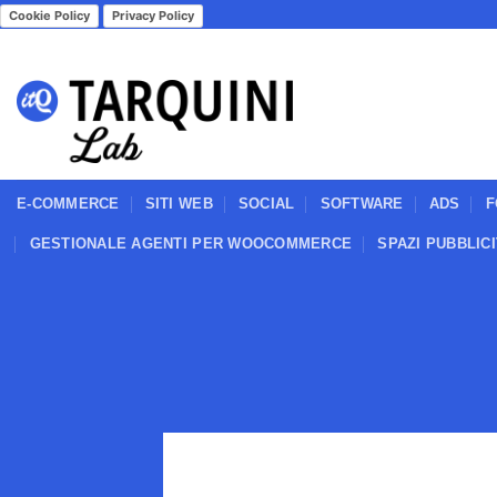
Salta
Cookie Policy
Privacy Policy
ai
contenuti
E-COMMERCE
SITI WEB
SOCIAL
SOFTWARE
ADS
F
GESTIONALE AGENTI PER WOOCOMMERCE
SPAZI PUBBLIC