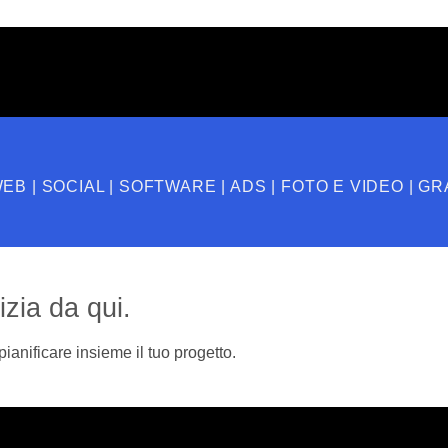
B | SOCIAL | SOFTWARE | ADS | FOTO E VIDEO | GRA
nizia da qui.
pianificare insieme il tuo progetto.